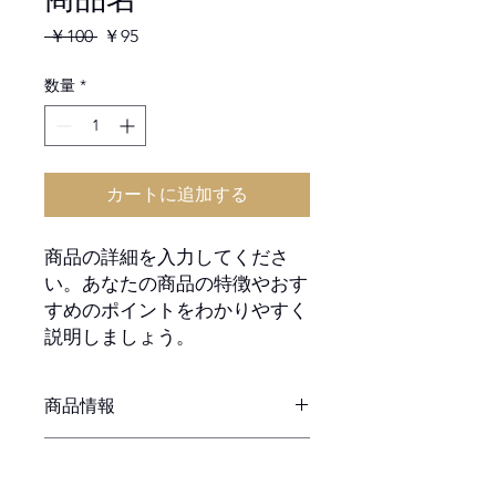
通
セ
 ￥100 
￥95
常
ー
価
ル
数量
*
格
価
格
カートに追加する
商品の詳細を入力してくださ
い。あなたの商品の特徴やおす
すめのポイントをわかりやすく
説明しましょう。
商品情報
商品の詳細を入力してください。サイ
返品・返金ポリシー
ズ、素材、取扱説明に加え、商品の特
徴やおすすめのポイントなどを説明し