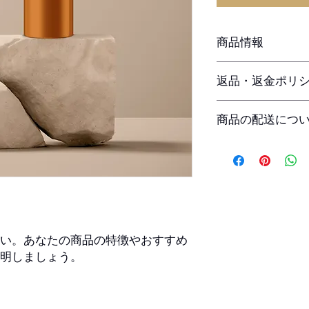
商品情報
商品の詳細を入力し
返品・返金ポリ
明に加え、商品の特
しましょう。
返品・返金ポリシー
商品の配送につ
満足しなかった場合
の手順などを説明し
配送地域、料金、所
顧客からの信頼を獲
する情報を入力して
だけます。
とで顧客からの信頼
いただけます。
い。あなたの商品の特徴やおすすめ
明しましょう。