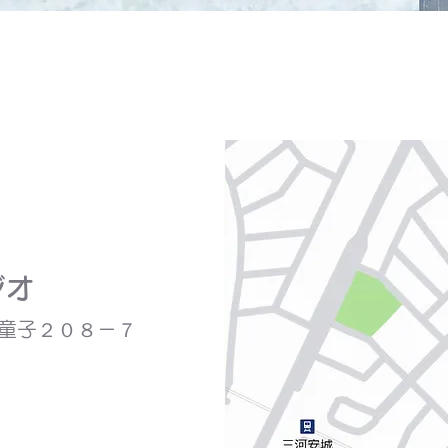
ジオ
町童子２０８－７