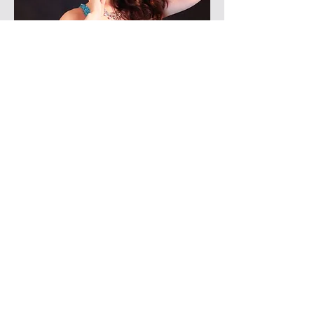
​主催／ダンサー
​エリ(ERI)
ベリーダンススタジオ～Anju～主
催。
小学生の頃よりジャズ、新体操、ヒッ
プホップを経験。
プロベリーダンサーとして、ダンス教
室やレストランショーで活躍中。
2017年より都内レストランショー、
イベントにダンサー名"ERIKO"で出
演、2022年名古屋ベリーダンスフェ