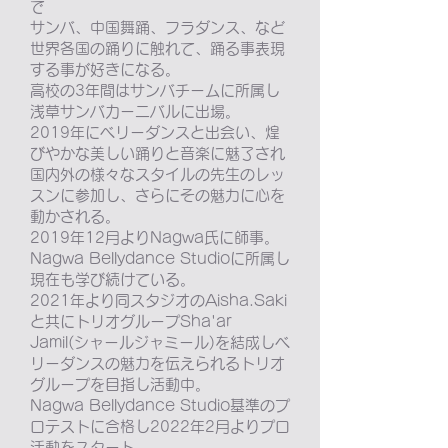
で
サンバ、中国舞踊、フラダンス、など
世界各国の踊りに触れて、踊る事表現
する事が好きになる。
高校の3年間はサンバチームに所属し
浅草サンバカーニバルに出場。
2019年にベリーダンスと出会い、煌
びやかな美しい踊りと音楽に魅了され
国内外の様々なスタイルの先生のレッ
スンに参加し、さらにその魅力に心を
動かされる。
2019年12月よりNagwa氏に師事。
Nagwa Bellydance Studioに所属し
現在も学び続けている。
2021年より同スタジオのAisha.Saki
と共にトリオグループSha'ar
Jamil(シャールジャミール)を結成しベ
リーダンスの魅力を伝えられるトリオ
グループを目指し活動中。
Nagwa Bellydance Studio基準のプ
ロテストに合格し2022年2月よりプロ
活動をスタート。