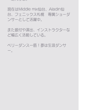
現在はMiddle mix仙台、Aladin仙
台、フェニックス札幌 専属ショーダ
ンサーとして活躍中。
また振付や演出、インストラクターな
ど幅広く活動している。
ベリーダンス一筋！夢は生涯ダンサ
ー。