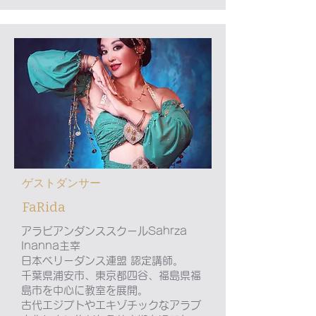
​ゲストダンサー
​FaRida
アラビアンダンススクールSahrza
Inanna主宰
日本ベリーダンス連盟 認定講師。
千葉県浦安市、東京都四谷、福島県福
島市を中心に教室を展開。
古代エジプトやエキゾチックなアラブ